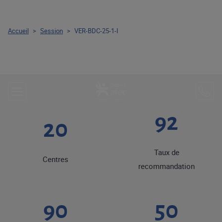
Accueil
>
Session
>
VER-BDC-25-1-I
92
20
Taux de
Centres
recommandation
90
50