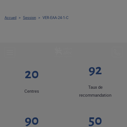
Accueil
>
Session
>
VER-EAA-24-1-C
92
20
Taux de
Centres
recommandation
90
50