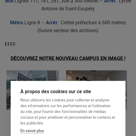
Bus
Lignes 117, 181, 281, 308 à 300 mètres –
Arrêt
: Lycée
Antoine de Saint-Exupéry
Métro
Ligne 8 –
Arrêt
: Créteil préfecture à 600 mètres
(Suivre secteur des archives)
FFFF
DÉCOUVREZ NOTRE NOUVEAU CAMPUS EN IMAGE !
À propos des cookies sur ce site
Nous utilisons les cookies pour collecter et analyser
des informations sur les performances et l'utilisation
du site, pour fournir des fonctionnalités de médias
sociaux et pour améliorer et personnaliser le contenu et
les publicités.
En savoir plus