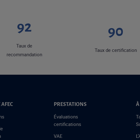
92
90
Taux de
Taux de certification
recommandation
 AFEC
PRESTATIONS
À
ns
Évaluations
T
certifications
S
de
n
VAE
L