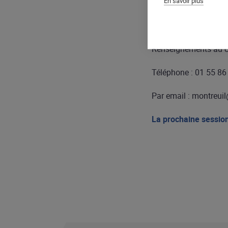
En savoir plus
Si vous êtes intéressé
collectives concernan
Renseignements au ce
Téléphone : 01 55 86
Par email : montreuil
La prochaine session 