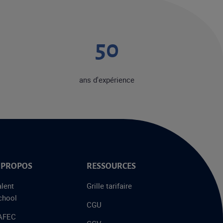
50
ans d'expérience
 PROPOS
RESSOURCES
alent
Grille tarifaire
chool
CGU
’AFEC