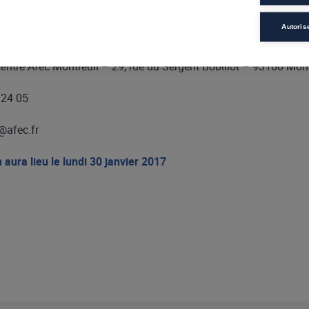
s par le secteur du Bio, l’
Afec Montreuil
organise régulièrement 
Autoris
t la formation professionnelle
vendeur ou vendeuse produits B
ntre Afec Montreuil – 29, rue du Sergent Bobillot – 93100 Mont
 24 05
@afec.fr
aura lieu le lundi 30 janvier 2017