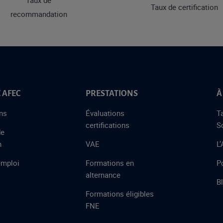
Taux de
Taux de certification
recommandation
 AFEC
PRESTATIONS
À
ns
Évaluations
T
certifications
S
de
n
VAE
L
emploi
Formations en
Po
alternance
B
Formations éligibles
FNE