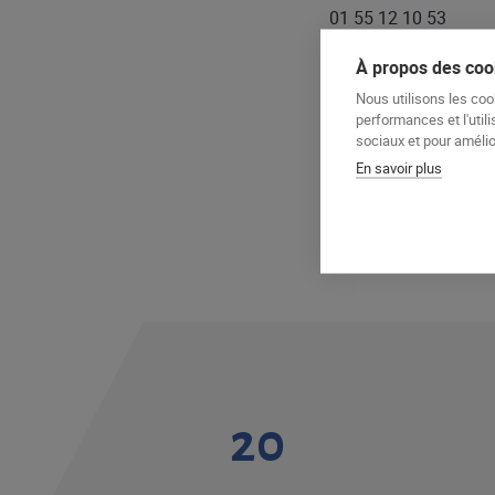
01 55 12 10 53
À propos des cook
Pour candidater, env
Mauricette.asmaker
Nous utilisons les coo
performances et l'utili
sociaux et pour amélior
En savoir plus
20