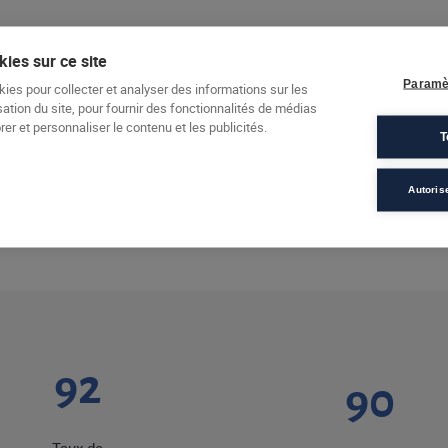
ies sur ce site
oyez votre CV et lettre de motivation à Mme Mauricette Asmaker:
Paramè
@afec.fr
kies pour collecter et analyser des informations sur les
sation du site, pour fournir des fonctionnalités de médias
er et personnaliser le contenu et les publicités.
T
Autoris
92
90