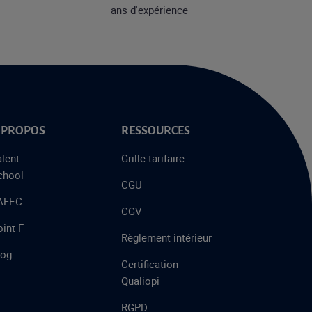
ans d'expérience
 PROPOS
RESSOURCES
alent
Grille tarifaire
chool
CGU
’AFEC
CGV
int F
Règlement intérieur
log
Certification
Qualiopi
RGPD