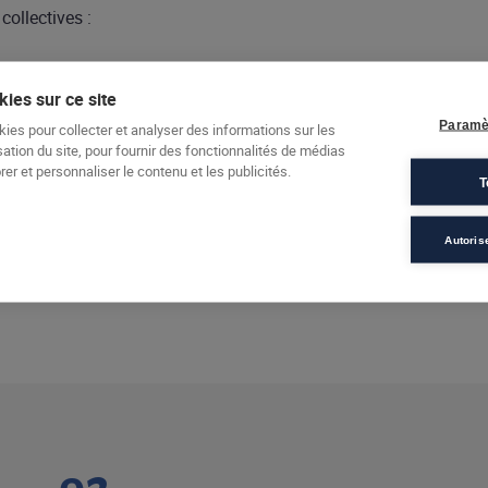
collectives :
ies sur ce site
Paramè
kies pour collecter et analyser des informations sur les
sation du site, pour fournir des fonctionnalités de médias
er et personnaliser le contenu et les publicités.
T
Autoris