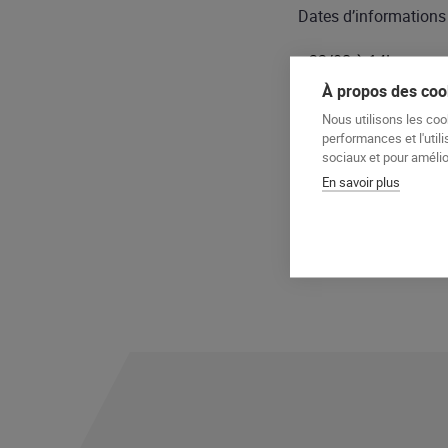
Dates d’informations 
22/08 à 14h
27/08 à 9h
À propos des cook
29/08 à 9h
Nous utilisons les coo
performances et l'utili
sociaux et pour amélior
En savoir plus