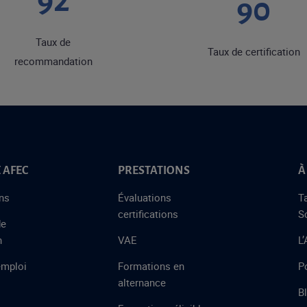
92
90
Taux de
Taux de certification
recommandation
 AFEC
PRESTATIONS
À
ns
Évaluations
T
certifications
S
de
n
VAE
L
emploi
Formations en
Po
alternance
B