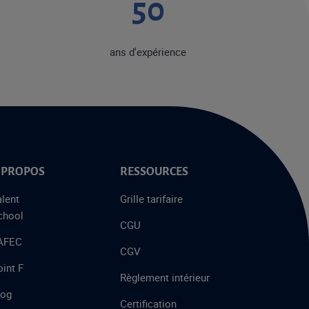
50
ans d'expérience
 PROPOS
RESSOURCES
alent
Grille tarifaire
chool
CGU
’AFEC
CGV
int F
Règlement intérieur
log
Certification