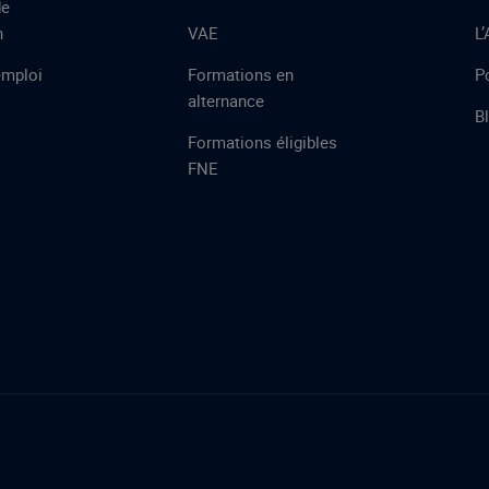
de
n
VAE
L
emploi
Formations en
Po
alternance
B
Formations éligibles
FNE