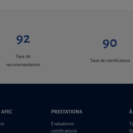
92
90
Taux de
Taux de certification
recommandation
 AFEC
PRESTATIONS
À
ns
Évaluations
T
certifications
S