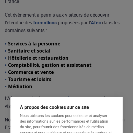
France.
Cet évènement a permis aux visiteurs de découvrir
l’étendue des
formations
proposées par l’
Afec
dans les
domaines suivants :
Services à la personne
Sanitaire et social
Hôtellerie et restauration
Comptabilité, gestion et assistanat
Commerce et vente
Tourisme et loisirs
Médiation
L’Afec et ses équipes
tenaient à remercier
tous les
visiteurs de cette journée
« Portes Ouvertes »
.
À propos des cookies sur ce site
Nous utilisons les cookies pour collecter et analyser
Nous vous accueillons dans nos
centres de formation
en
des informations sur les performances et l'utilisation
du site, pour fournir des fonctionnalités de médias
France afin de vous guider dans votre carrière
sociaux et pour améliorer et personnaliser le contenu et