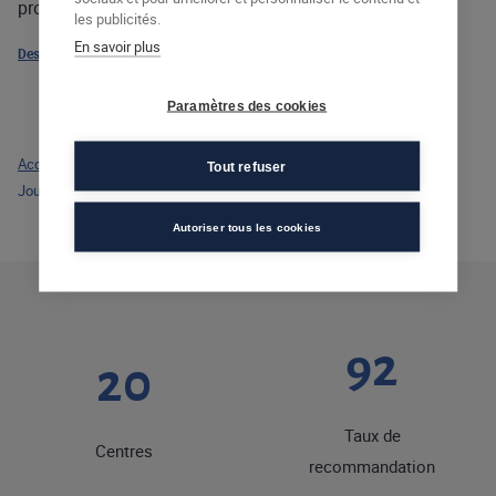
professionnelle grâce à la
formation pour adultes
.
les publicités.
En savoir plus
Designed by Freepik
Paramètres des cookies
Accueil
>
Actualités
>
Tout refuser
Journée portes ouvertes sur la formation professionnelle à l’Afec
Autoriser tous les cookies
92
20
Taux de
Centres
recommandation