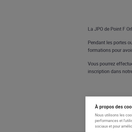
La JPO de Point F Orlé
Pendant les portes ou
formations pour avoi
Vous pourrez effectue
inscription dans not
À propos des cook
Nous utilisons les coo
performances et l'utili
sociaux et pour amélior