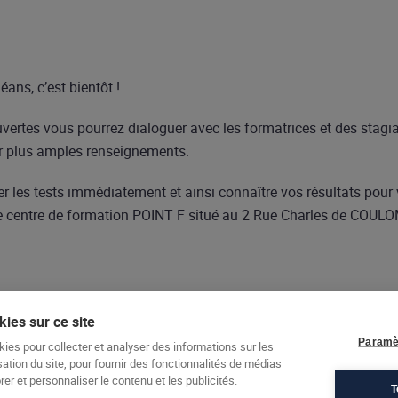
ans, c’est bientôt !
vertes vous pourrez dialoguer avec les formatrices et des stagia
r plus amples renseignements.
r les tests immédiatement et ainsi connaître vos résultats pour
re centre de formation POINT F situé au 2 Rue Charles de COUL
ies sur ce site
Paramè
kies pour collecter et analyser des informations sur les
sation du site, pour fournir des fonctionnalités de médias
er et personnaliser le contenu et les publicités.
T