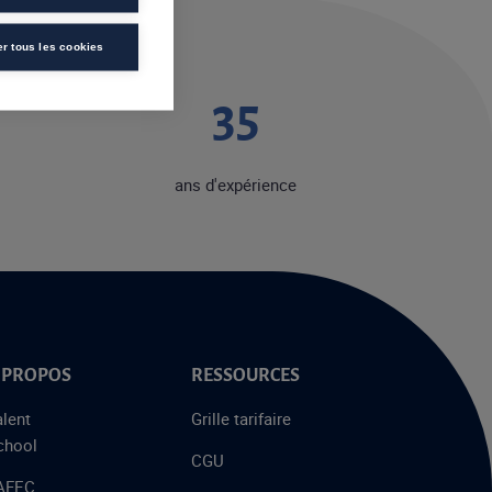
er tous les cookies
41
ans d'expérience
 PROPOS
RESSOURCES
alent
Grille tarifaire
chool
CGU
’AFEC