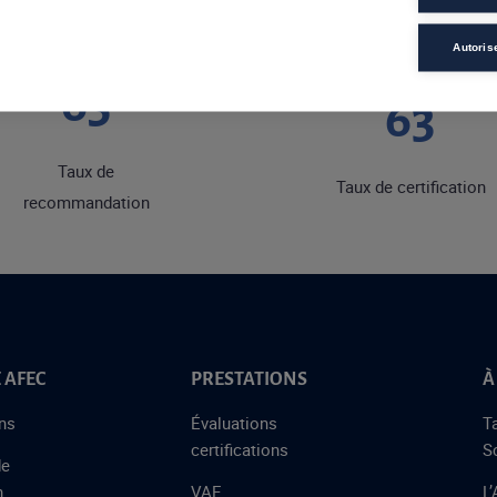
Autoris
75
73
Taux de
Taux de certification
recommandation
 AFEC
PRESTATIONS
À
ns
Évaluations
T
certifications
S
de
n
VAE
L