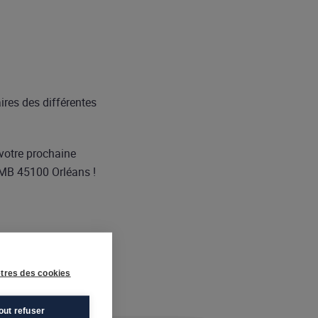
ires des différentes
 votre prochaine
OMB 45100 Orléans !
tres des cookies
out refuser