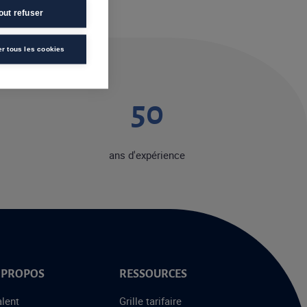
out refuser
er tous les cookies
50
ans d'expérience
 PROPOS
RESSOURCES
alent
Grille tarifaire