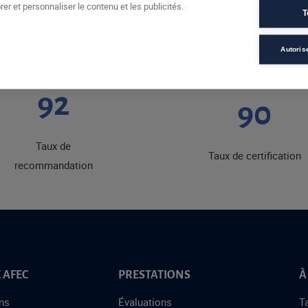
er et personnaliser le contenu et les publicités.
T
Autoris
92
90
Taux de
Taux de certification
recommandation
 AFEC
PRESTATIONS
À
ns
Évaluations
T