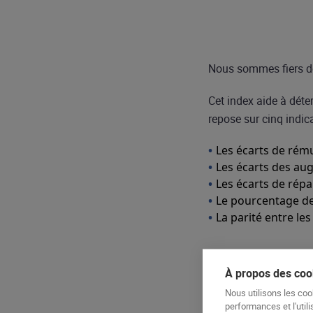
Nous sommes fiers de
Cet index aide à déte
repose sur cinq indica
Les écarts de rém
Les écarts des au
Les écarts de répa
Le pourcentage de
La parité entre l
À propos des cook
Nous utilisons les coo
performances et l'utili