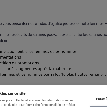
 vous présenter notre index d’égalité professionnelle femmes
rminer les écarts de salaires pouvant exister entre les salariés 
teurs :
unération entre les femmes et les hommes
gmentations
rtition de promotions
 salariés augmentés après la maternité
es femmes et les hommes parmi les 10 plus hautes rémunéra
ies sur ce site
Paramè
kies pour collecter et analyser des informations sur les
sation du site, pour fournir des fonctionnalités de médias