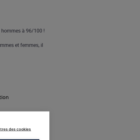
 – hommes à 96/100 !
hommes et femmes, il
tion
tres des cookies