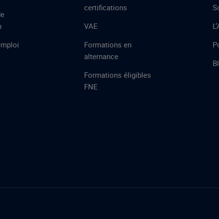
certifications
S
de
n
VAE
L
emploi
Formations en
Po
alternance
B
Formations éligibles
FNE