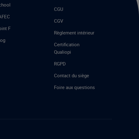
chool
CGU
’AFEC
CGV
int F
Règlement intérieur
log
Certification
Qualiopi
RGPD
Contact du siège
Foire aux questions