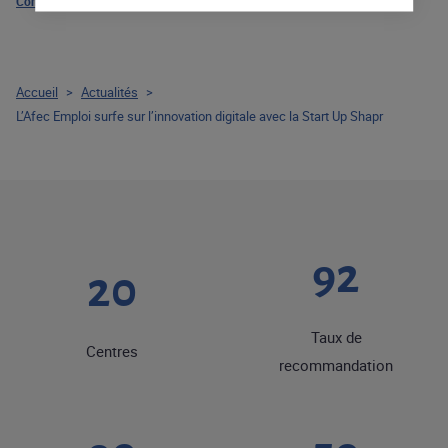
Conçu par Freepik
Accueil
>
Actualités
>
L’Afec Emploi surfe sur l’innovation digitale avec la Start Up Shapr
92
20
Taux de
Centres
recommandation