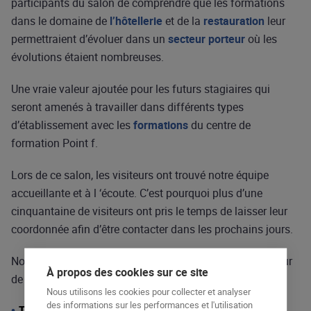
participants du salon de comprendre que les formations
dans le domaine de
l’hôtellerie
et de la
restauration
leur
permettraient d’évoluer dans un
secteur
porteur
où les
évolutions étaient nombreuses.
Une vraie valeur ajoutée pour les futurs stagiaires qui
seront amenés à travailler dans différents types
d’établissement avec les
formations
du centre de
formation Point f.
Lors de ce salon, les visiteurs ont trouvé notre équipe
accueillante et à l ‘écoute. C’est pourquoi plus d’une
cinquantaine de visiteurs ont pris le temps de laisser leur
coordonnée afin d’être contacter dans les prochains jours.
Nous proposons les
formations
suivantes dans le secteur
À propos des cookies sur ce site
de
l’hôtellerie
et de la
restauration
:
Nous utilisons les cookies pour collecter et analyser
des informations sur les performances et l'utilisation
TP Agent(e) de Restauration