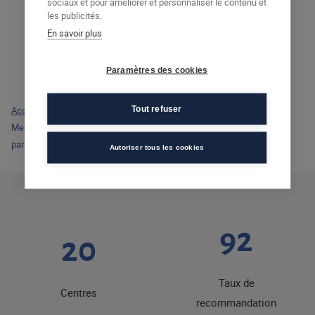
sociaux et pour améliorer et personnaliser le contenu et
les publicités.
En savoir plus
Paramètres des cookies
Tout refuser
Accueil
>
Actualités
>
Meilleurs instituts de formation en 2021 : le Groupe AFEC sélectionné
par Le Point
Autoriser tous les cookies
92
20
Taux de
Centres
recommandation