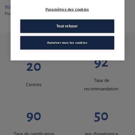
Accueil
>
Actualités
>
Paramètres des cookies
Point f Orléans a participé au forum de la formation de Pôle Emploi
Tout refuser
Autoriser tous les cookies
92
20
Taux de
Centres
recommandation
90
50
Taux de certification
ans d'expérience