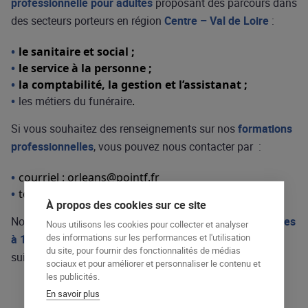
professionnelle pour adultes
proposant des parcours dans
des secteurs porteurs en région
Centre – Val de Loire
:
le sanitaire et social ;
le service à la personne ;
la comptabilité, la gestion et l’assistanat ;
les métiers du funéraire
.
Si vous souhaitez des renseignements sur nos
formations
professionnelles
, vous pouvez nous contacter par :
courriel : orleans@pointf.fr
téléphone : 02 38 55 10 24
À propos des cookies sur ce site
Nous vous attendons le s
amedi 25 mars 2017
de
9 heures
Nous utilisons les cookies pour collecter et analyser
des informations sur les performances et l'utilisation
à 13 heures
pour
la journée Portes Ouvertes
à l’adresse
du site, pour fournir des fonctionnalités de médias
suivante : Point f , 21 rue des Murlins, 45000 Orléans
sociaux et pour améliorer et personnaliser le contenu et
les publicités.
En savoir plus