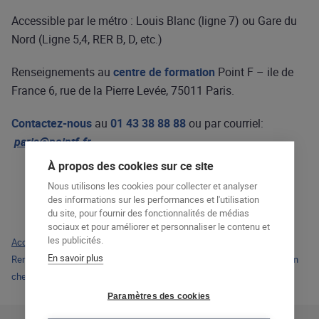
Accessible par le métro : Louis Blanc (ligne 7) ou Gare du
Nord (Ligne 5,4, RER B, D, etc.)
Renseignements au
centre de formation
Point F – ile de
France 6, rue de la Pierre Levée, 75011 Paris.
Contactez-nous
au
01 43 38 88 88
ou par courriel:
paris@pointf.fr
À propos des cookies sur ce site
Nous utilisons les cookies pour collecter et analyser
des informations sur les performances et l'utilisation
du site, pour fournir des fonctionnalités de médias
sociaux et pour améliorer et personnaliser le contenu et
les publicités.
Accueil
>
Actualités
>
En savoir plus
Rencontrez Point f à la journée d’information sur l’emploi et la formation
chez Arfog Lafayette
Paramètres des cookies