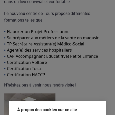
dans un lieu convivial et confortable.
Le nouveau centre de Tours propose différentes
formations telles que :
Elaborer un Projet Professionnel
Se préparer aux métiers de la vente en magasin
TP Secrétaire Assistant(e) Médico-Social
Agent(e) des services hospitaliers
CAP Accompagnant Educatif(ve) Petite Enfance
Certification Voltaire
Certification Tosa
Certification HACCP
N’hésitez pas à venir nous rendre visite !
À propos des cookies sur ce site