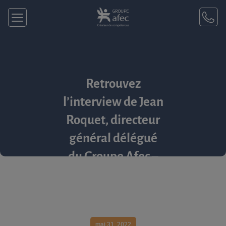
Retrouvez
l’interview de Jean
Roquet, directeur
général délégué
du Groupe Afec –
Point f, au micro
de Laurence
Garcia sur Sud Radio
mai 31, 2022