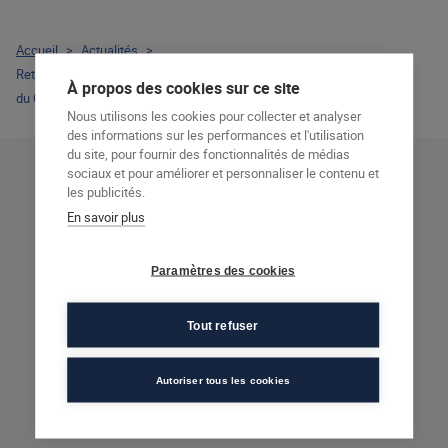
Accueil
>
Actualités
>
Retrouvez l’interview de Jean Roquet, directeur général délégué
À propos des cookies sur ce site
du Groupe Afec – Point f, au micro de Laurence Garcia sur Sud Radio
Nous utilisons les cookies pour collecter et analyser
des informations sur les performances et l'utilisation
du site, pour fournir des fonctionnalités de médias
sociaux et pour améliorer et personnaliser le contenu et
les publicités.
En savoir plus
89
20
Paramètres des cookies
Taux de
Centres
recommandation
Tout refuser
Autoriser tous les cookies
87
49