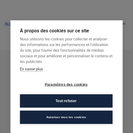
Accueil
>
Actualités
>
Témoignage de Fanny, stagiaire à l’Afec Rouen
À propos des cookies sur ce site
Nous utilisons les cookies pour collecter et analyser
des informations sur les performances et l'utilisation
du site, pour fournir des fonctionnalités de médias
sociaux et pour améliorer et personnaliser le contenu et
les publicités.
En savoir plus
92
20
Paramètres des cookies
Taux de
Centres
Tout refuser
recommandation
Autoriser tous les cookies
90
50