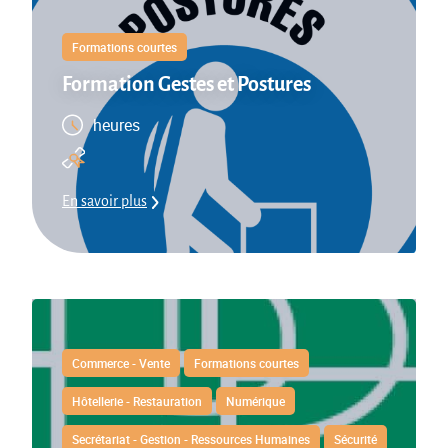
Formations courtes
Formation Gestes et Postures
heures
En savoir plus
Commerce - Vente
Formations courtes
Hôtellerie - Restauration
Numérique
Secrétariat - Gestion - Ressources Humaines
Sécurité