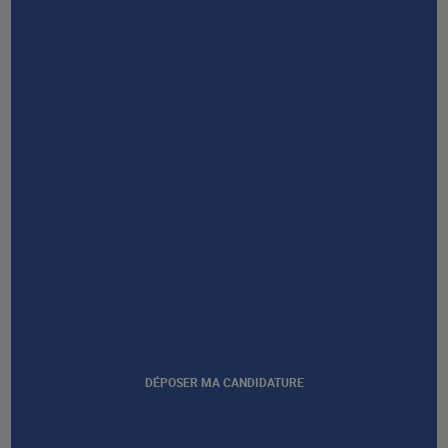
RESTONS EN CONTACT
NOUS CONTACTER
DÉPOSER MA CANDIDATURE
Afficher notre certification