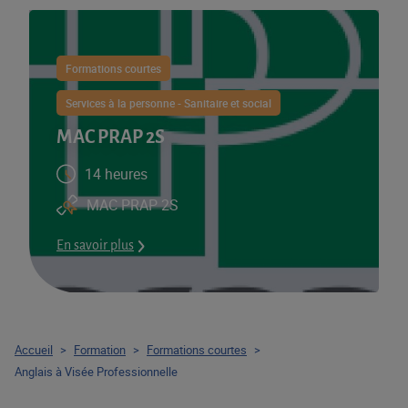
Formations courtes
Services à la personne - Sanitaire et social
MAC PRAP 2S
14 heures
MAC PRAP 2S
En savoir plus
Accueil
>
Formation
>
Formations courtes
>
Anglais à Visée Professionnelle