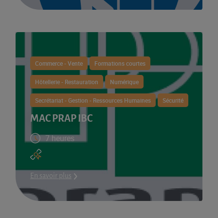
Commerce - Vente
Formations courtes
Hôtellerie - Restauration
Numérique
Secrétariat - Gestion - Ressources Humaines
Sécurité
MAC PRAP IBC
7 heures
En savoir plus