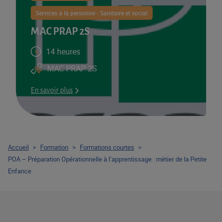
Services à la personne - Sanitaire et social
MAC PRAP 2S
14 heures
MAC PRAP 2S
En savoir plus
Accueil
>
Formation
>
Formations courtes
>
POA – Préparation Opérationnelle à l’apprentissage : métier de la Petite
Enfance