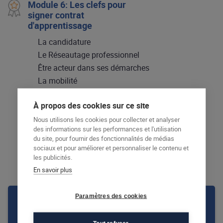
Module 6: Les clefs pour
signer contrat
d'apprentissage
La candidature
Le Réseautage professionnel
Être acteur dans ses démarches
La mobilité
Les aides sociales
À propos des cookies sur ce site
Mise en relation avec les entreprises
Bilan personnel
Nous utilisons les cookies pour collecter et analyser
des informations sur les performances et l'utilisation
Le contrat d’apprentissage
du site, pour fournir des fonctionnalités de médias
Projet de formation
sociaux et pour améliorer et personnaliser le contenu et
les publicités.
Plan d’action
En savoir plus
Paramètres des cookies
AFEC personnalise toutes ses
formations, contactez un centre de