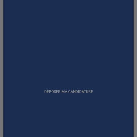
NOUS CONTACTER
DÉPOSER MA CANDIDATURE
Afficher notre certification
GROUPE AFEC