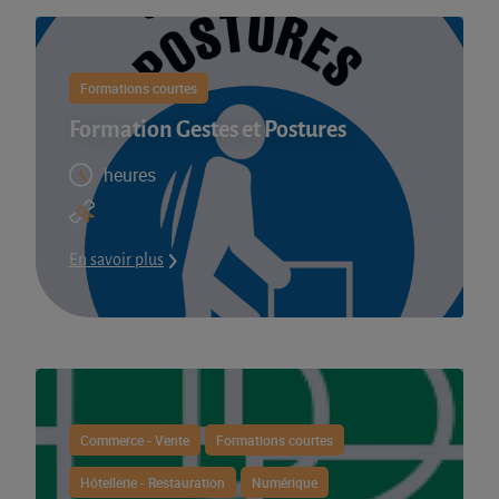
Formations courtes
Formation Gestes et Postures
heures
En savoir plus
Commerce - Vente
Formations courtes
Hôtellerie - Restauration
Numérique