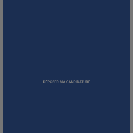
Afficher notre certification
DÉPOSER MA CANDIDATURE
GROUPE AFEC
PRESTATIONS