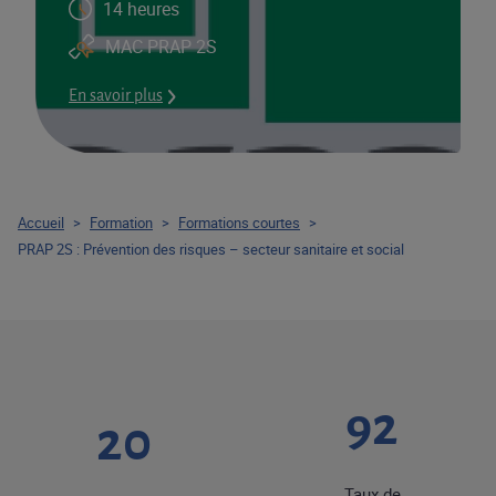
14 heures
MAC PRAP 2S
En savoir plus
Accueil
>
Formation
>
Formations courtes
>
PRAP 2S​ : Prévention des risques – secteur sanitaire et social
92
20
Taux de