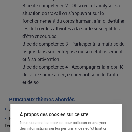
Bloc de compétence 2 : Observer et analyser sa
situation de travail en s’appuyant sur le
fonctionnement du corps humain, afin d’identifier
les différentes atteintes à la santé susceptibles
d’être encourues​
Bloc de compétence 3 : Participer à la maîtrise du
risque dans son entreprise ou son établissement
et à sa prévention​
Bloc de compétence 4 : Accompagner la mobilité
de la personne aidée, en prenant soin de l’autre​
et de soi.
Principaux thèmes abordés
Accueil
À propos des cookies sur ce site
Enjeux humains, financiers et règlementaire pour
Nous utilisons les cookies pour collecter et analyser
l’entreprise et l’acteur
des informations sur les performances et l'utilisation