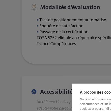
Modalités d'évaluation
Test de positionnement automatisé
Enquête de satisfaction
Passage de la certification
TOSA 5252 éligible au répertoire spécif
France Compétences
Accessibilité aux Personne
À propos des cook
Nous utilisons les coo
Un référent Handicap est disponible au sein d
performances et l'utili
adapter votre parcours.
sociaux et pour amélior