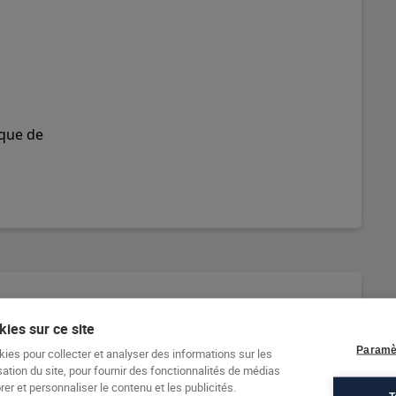
ique de
s relevant de handicap
ies sur ce site
Paramè
kies pour collecter et analyser des informations sur les
e notre structure pour vous conseiller et
sation du site, pour fournir des fonctionnalités de médias
er et personnaliser le contenu et les publicités.