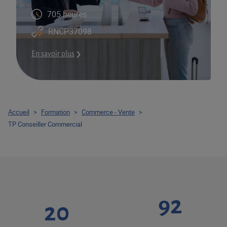
705 heures
RNCP37098
En savoir plus
Accueil
>
Formation
>
Commerce - Vente
>
TP Conseiller Commercial
92
20