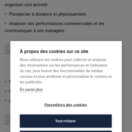
organiser son activité
Prospecter à distance et physiquement
Analyser ses performances commerciales et les
communiquer à ses managers
CCP 2 : Vendre en face-à-
À propos des cookies sur ce site
face des produits et des
services référencés aux
Nous utilisons les cookies pour collecter et analyser
entreprises et aux
des informations sur les performances et l'utilisation
du site, pour fournir des fonctionnalités de médias
particuliers
sociaux et pour améliorer et personnaliser le contenu et
Représenter l’entreprise et valoriser son image
les publicités.
En savoir plus
Conduire un entretien de vente
Assurer le suivi de ses ventes
Paramètres des cookies
En complément du
Tout refuser
programme de formation