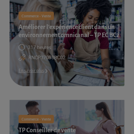
Commerce - Vente
Améliorer l’expérience client dans un
environnement omnicanal – TP EC BC2
317 heures
RNCP37098BC02
En savoir plus
Commerce - Vente
TP Conseiller de vente