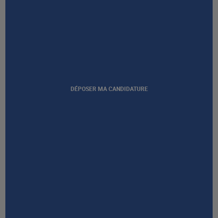
DÉPOSER MA CANDIDATURE
Afficher notre certification
GROUPE AFEC
PRESTATIONS