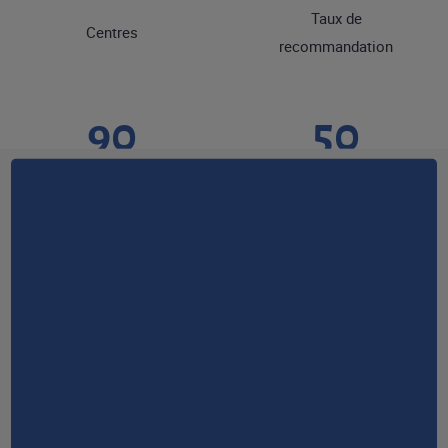
Taux de
Centres
recommandation
90
50
Taux de certification
ans d'expérience
RESTONS EN CONTACT
NOUS CONTACTER