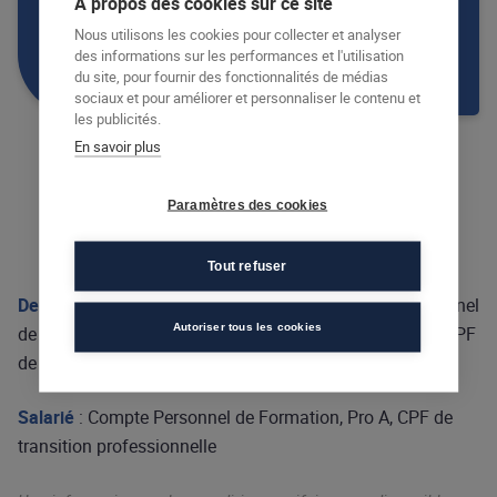
À propos des cookies sur ce site
Nous utilisons les cookies pour collecter et analyser
CONTACTER UN CENTRE DE FORMATION
des informations sur les performances et l'utilisation
du site, pour fournir des fonctionnalités de médias
sociaux et pour améliorer et personnaliser le contenu et
les publicités.
En savoir plus
Financement
Paramètres des cookies
Tout refuser
Demandeur d’emploi :
Conseil Régional, Compte Personnel
Autoriser tous les cookies
de Formation, Contrat de sécurisation Professionnelle, CPF
de transition professionnelle, Aides individuelles…
Salarié
: Compte Personnel de Formation, Pro A, CPF de
transition professionnelle