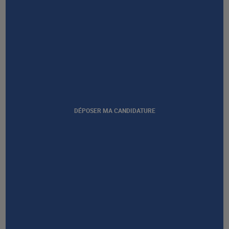
RESTONS EN CONTACT
NOUS CONTACTER
DÉPOSER MA CANDIDATURE
Afficher notre certification