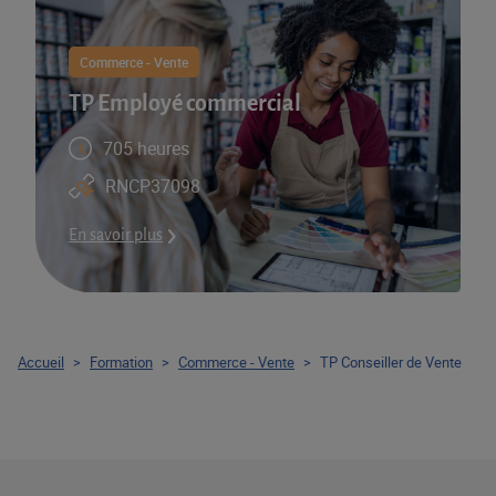
Commerce - Vente
TP Employé commercial
705 heures
RNCP37098
En savoir plus
Accueil
>
Formation
>
Commerce - Vente
>
TP Conseiller de Vente