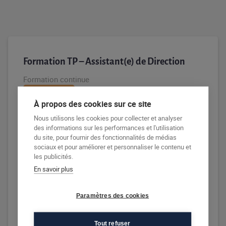
Formation TP – Assistant(e) de Direction
Formation continue
Éligible au CPF
À propos des cookies sur ce site
Nous utilisons les cookies pour collecter et analyser
Afficher les dates de la formation
des informations sur les performances et l'utilisation
du site, pour fournir des fonctionnalités de médias
Pour avoir les dates précises d'un CCP / module,
sociaux et pour améliorer et personnaliser le contenu et
contactez votre centre de formation
les publicités.
En savoir plus
DÉPOSER MA CANDIDATURE
Paramètres des cookies
EN SAVOIR PLUS
RECEVOIR LA DOCUMENTATION
Tout refuser