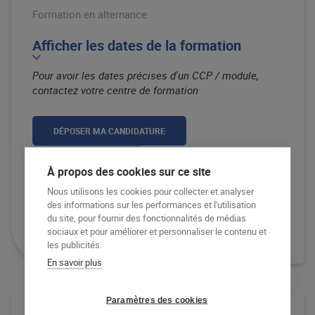
Formation en alternance
Afficher les dates de la formation
Pour avoir les dates précises d'un CCP / module,
contactez votre centre de formation
DÉPOSER MA CANDIDATURE
EN SAVOIR PLUS
À propos des cookies sur ce site
Nous utilisons les cookies pour collecter et analyser
APPELER LE CENTRE DE FORMATION
des informations sur les performances et l'utilisation
du site, pour fournir des fonctionnalités de médias
RECEVOIR LA DOCUMENTATION
sociaux et pour améliorer et personnaliser le contenu et
les publicités.
En savoir plus
Paramètres des cookies