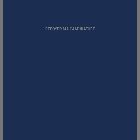
RESTONS EN CONTACT
DÉPOSER MA CANDIDATURE
NOUS CONTACTER
Afficher notre certification