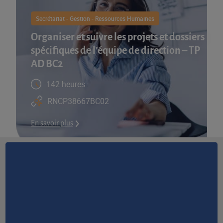
Secrétariat - Gestion - Ressources Humaines
Organiser et suivre les projets et dossiers
spécifiques de l’équipe de direction – TP
AD BC2
142 heures
RNCP38667BC02
En savoir plus
Accueil
>
Formation
>
Secrétariat - Gestion - Ressources Humaines
>
Alternance – TP Secrétaire Assistant Médico Administratif