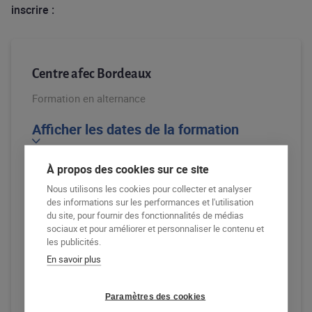
inscrire :
Centre afec Bordeaux
Formation en alternance
Afficher les dates de la formation
Pour avoir les dates précises d'un CCP / module,
À propos des cookies sur ce site
contactez votre centre de formation
Nous utilisons les cookies pour collecter et analyser
des informations sur les performances et l'utilisation
DÉPOSER MA CANDIDATURE
du site, pour fournir des fonctionnalités de médias
sociaux et pour améliorer et personnaliser le contenu et
les publicités.
EN SAVOIR PLUS
En savoir plus
APPELER LE CENTRE DE FORMATION
Paramètres des cookies
RECEVOIR LA DOCUMENTATION