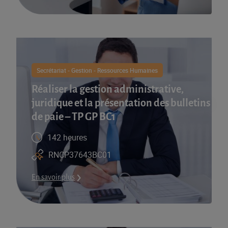
Secrétariat - Gestion - Ressources Humaines
Réaliser la gestion administrative,
juridique et la présentation des bulletins
de paie – TP GP BC1
142 heures
RNCP37643BC01
En savoir plus