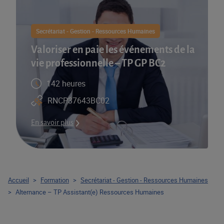
Secrétariat - Gestion - Ressources Humaines
Valoriser en paie les événements de la
vie professionnelle – TP GP BC2
142 heures
RNCP37643BC02
En savoir plus
Accueil
>
Formation
>
Secrétariat - Gestion - Ressources Humaines
>
Alternance – TP Assistant(e) Ressources Humaines