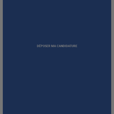
RESTONS EN CONTACT
NOUS CONTACTER
DÉPOSER MA CANDIDATURE
Afficher notre certification