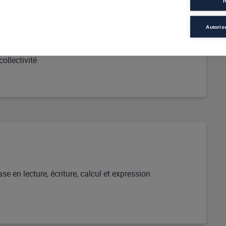
T
Autoris
ollectivité
e en lecture, écriture, calcul et expression