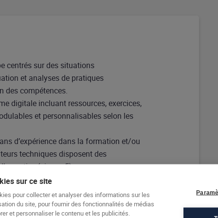
e centrés sur des situations
uation et analyses de pratiques
ion des compétences.
e digitale incluant ressources, exercices,
modulables et personnalisables selon les
3 ans d’expérience dans la formation et/ou
teurs techniques disposent des
’expertise (niveau 5).
ies sur ce site
Paramè
kies pour collecter et analyser des informations sur les
sation du site, pour fournir des fonctionnalités de médias
er et personnaliser le contenu et les publicités.