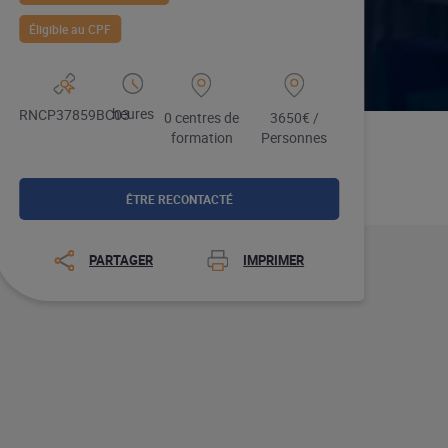
Éligible au CPF
heures
RNCP37859BC03
0 centres de
3650€ /
formation
Personnes
ÊTRE RECONTACTÉ
PARTAGER
IMPRIMER