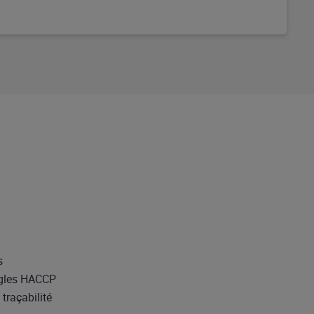
s
ègles HACCP
traçabilité