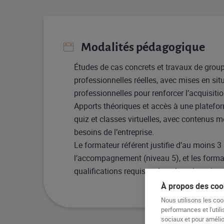
Modalités pédagogique
Études de cas concrets et travaux de group
professionnelles réelles, avec mises en sit
professionnelles pour renforcer l’acquisit
Apports théoriques et accès à une plateform
quiz et classes virtuelles, avec contenus 
besoins de l’entreprise.
Le formateur référent justifie d’au moins 
l’accompagnement (niveau 5), et les forma
qualifications requises dans leur domaine d
À propos des cook
Nous utilisons les coo
performances et l'utili
sociaux et pour amélior