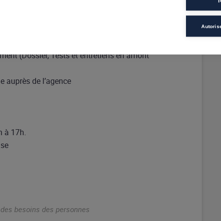
T
Autoris
ment (Dossier, Tests et entretiens en amont
de auprès de l’agence
h à 17h.
ise
n des besoins des personnes