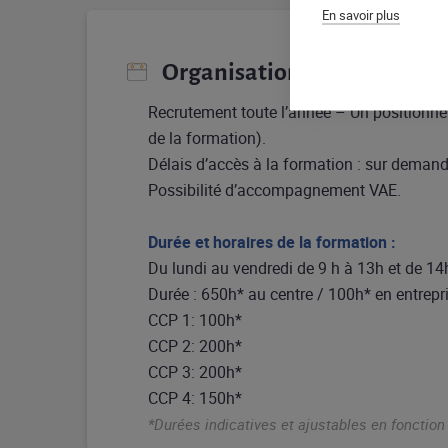
En savoir plus
Organisation pédagogique
Recrutement toute l’année – Un positionne
de la formation).
Délais d’accès à la formation : sur deman
Possibilité d’accompagnement VAE.
Durée et horaires de la formation :
Du lundi au vendredi de 9 h à 13h et de 14
Durée : 650h* au centre / 100h* en entrepr
CCP 1: 100h*
CCP 2: 200h*
CCP 3: 200h*
CCP 4: 150h*
*Durées indicatives et ajustables en fonctio