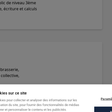
blic de niveau 3ème
, écriture et calculs
 brasserie,
collective,
ies sur ce site
Paramè
kies pour collecter et analyser des informations sur les
sation du site, pour fournir des fonctionnalités de médias
er et personnaliser le contenu et les publicités.