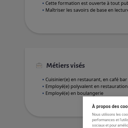
Cette formation est ouverte à tout pu
Maîtriser les savoirs de base en lecture
Métiers visés
Cuisinier(e) en restaurant, en café bar
Employé(e) polyvalent en restauration 
Employé(e) en boulangerie
À propos des cook
Nous utilisons les coo
performances et l'utili
sociaux et pour amélior