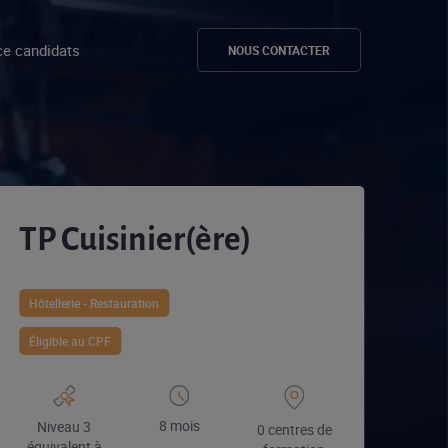
e candidats
NOUS CONTACTER
TP Cuisinier(ère)
Hôtellerie - Restauration
Éligible au CPF
8 mois
Niveau 3
0 centres de
équivalent à