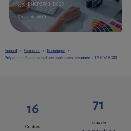
RNCP35634BC02
En savoir plus
Accueil
>
Formation
>
Numérique
>
Préparer le déploiement d’une application sécurisée – TP CDA BC03
88
20
Taux de
Centres
recommandation