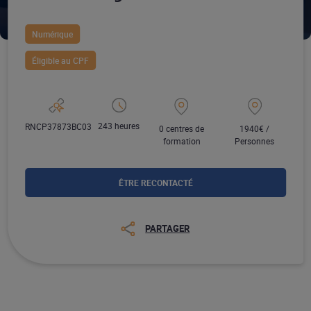
Numérique
Éligible au CPF
243 heures
RNCP37873BC03
0 centres de
1940€ /
formation
Personnes
ÊTRE RECONTACTÉ
PARTAGER