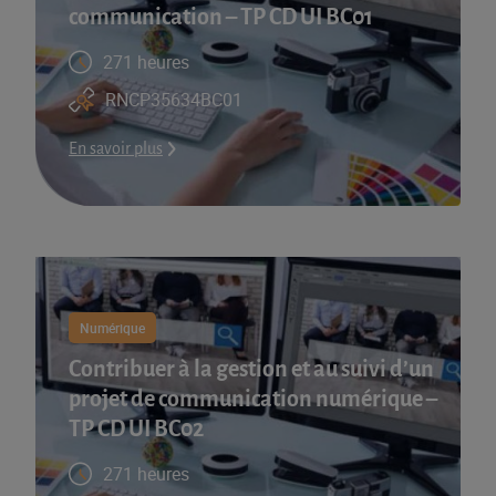
communication – TP CD UI BC01
271 heures
RNCP35634BC01
En savoir plus
Numérique
Contribuer à la gestion et au suivi d’un
projet de communication numérique –
TP CD UI BC02
271 heures