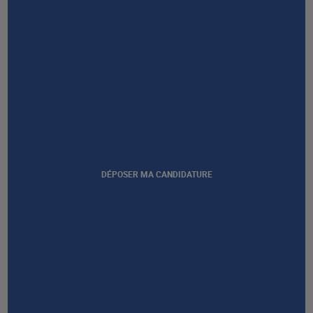
Afficher notre certification
DÉPOSER MA CANDIDATURE
GROUPE AFEC
PRESTATIONS
À PROPOS