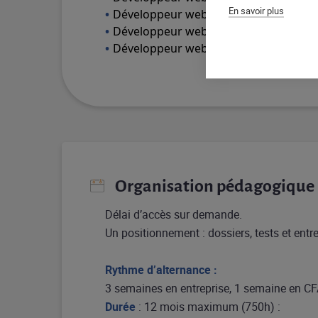
En savoir plus
Développeur web back-end
Développeur web fullstack
Développeur web mobile
Organisation pédagogique
Délai d’accès sur demande.
Un positionnement : dossiers, tests et ent
Rythme d’alternance :
3 semaines en entreprise, 1 semaine en C
Durée
: 12 mois maximum (750h) :