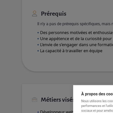
Prérequis
Il n’y a pas de prérequis spécifiques, mais
Des personnes motivées et enthousiast
Une appétence et de la curiosité pour
L’envie de s’engager dans une formati
La capacité à travailler en équipe
À propos des cook
Métiers visés
Nous utilisons les coo
performances et l'utili
sociaux et pour amélior
Développeur web front-end