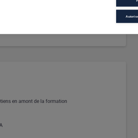
T
Autoris
retiens en amont de la formation
FA