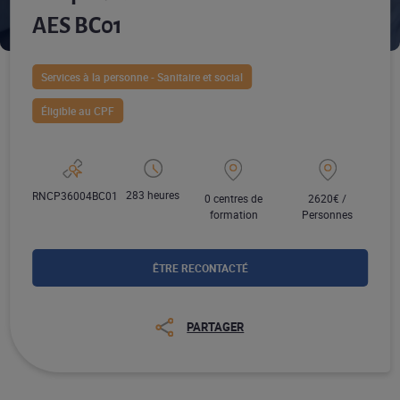
AES BC01
Services à la personne - Sanitaire et social
Éligible au CPF
283 heures
RNCP36004BC01
0 centres de
2620€ /
formation
Personnes
ÊTRE RECONTACTÉ
PARTAGER