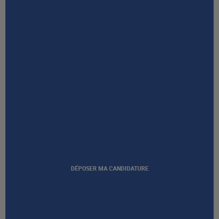
NOUS CONTACTER
Afficher notre certification
DÉPOSER MA CANDIDATURE
GROUPE AFEC