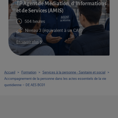
TP Agent de Médiation, d’Informations
et de Services (AMIS)​
504 heures
Niveau 3 (équivalent à un CAP)
En savoir plus
Accueil
>
Formation
>
Services à la personne - Sanitaire et social
>
Accompagnement de la personne dans les actes essentiels de la vie
quotidienne – DE AES BC01