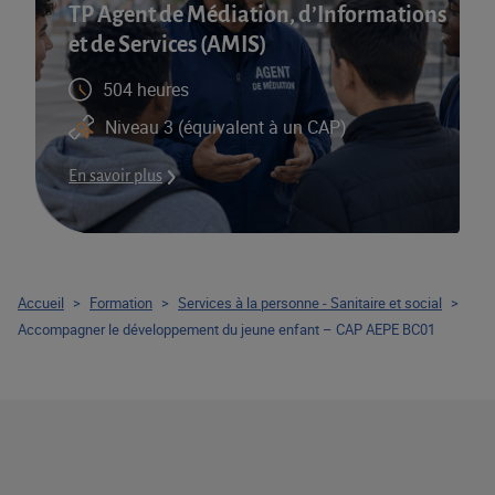
TP Agent de Médiation, d’Informations
et de Services (AMIS)​
504 heures
Niveau 3 (équivalent à un CAP)
En savoir plus
Accueil
>
Formation
>
Services à la personne - Sanitaire et social
>
Accompagner le développement du jeune enfant – CAP AEPE BC01