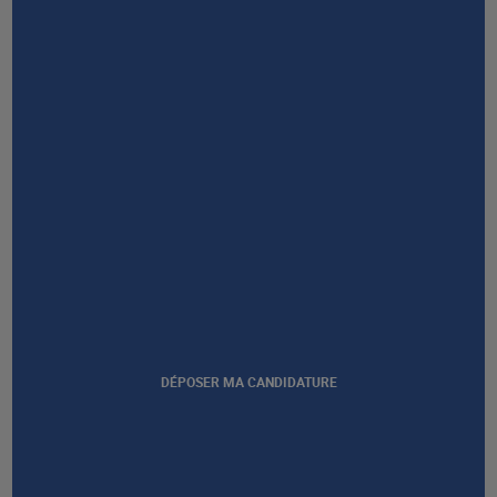
NOUS CONTACTER
Afficher notre certification
DÉPOSER MA CANDIDATURE
GROUPE AFEC