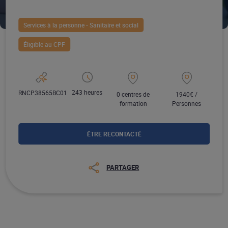
Services à la personne - Sanitaire et social
Éligible au CPF
243 heures
RNCP38565BC01
0 centres de
1940€ /
formation
Personnes
ÊTRE RECONTACTÉ
PARTAGER