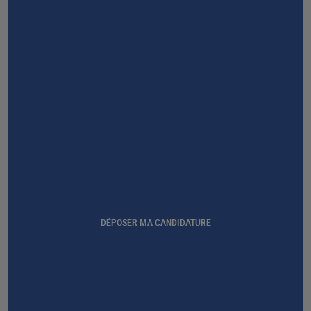
Afficher notre certification
DÉPOSER MA CANDIDATURE
GROUPE AFEC