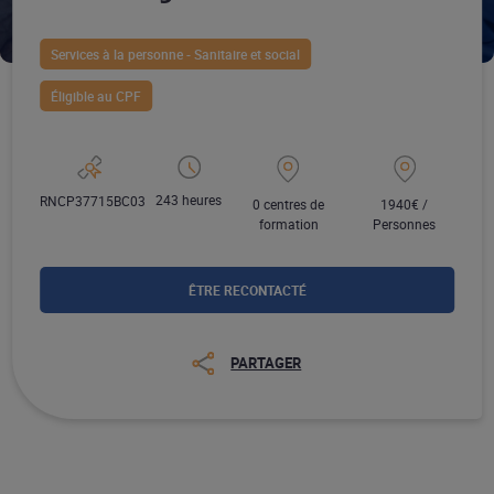
Services à la personne - Sanitaire et social
Éligible au CPF
243 heures
RNCP37715BC03
0 centres de
1940€ /
formation
Personnes
ÊTRE RECONTACTÉ
PARTAGER