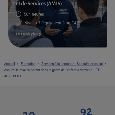
et de Services (AMIS)​
504 heures
Niveau 3 (équivalent à un CAP)
En savoir plus
Accueil
>
Formation
>
Services à la personne - Sanitaire et social
>
Assurer le relai du parent dans la garde de l’enfant à domicile – TP
ADVF BC03
92
20