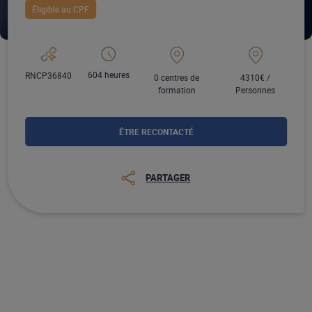
Éligible au CPF
604 heures
RNCP36840
0 centres de
4310€ /
formation
Personnes
ÊTRE RECONTACTÉ
PARTAGER