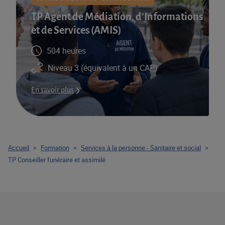
TP Agent de Médiation, d’Informations
et de Services (AMIS)​
504 heures
Niveau 3 (équivalent à un CAP)
En savoir plus
Accueil
>
Formation
>
Services à la personne - Sanitaire et social
>
TP Conseiller funéraire et assimilé