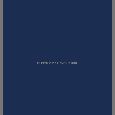
Afficher notre certification
DÉPOSER MA CANDIDATURE
GROUPE AFEC
PRESTATIONS
À PROPOS