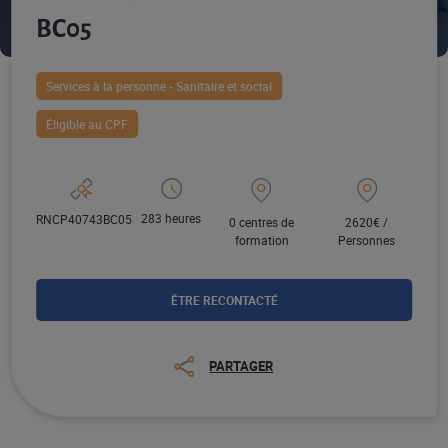
BC05
Services à la personne - Sanitaire et social
Éligible au CPF
283 heures
RNCP40743BC05
0 centres de
2620€ /
formation
Personnes
ÊTRE RECONTACTÉ
PARTAGER