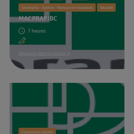
Secrétariat - Gestion - Ressources Humaines
Sécurité
MAC PRAP IBC
7 heures
Découvrir cette formation
Formations courtes