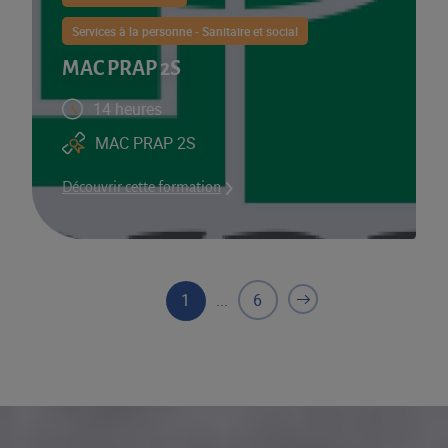
Services à la personne - Sanitaire et social
MAC PRAP 2S
14 heures
MAC PRAP 2S
Découvrir cette formation
1
...
6