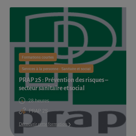
Formations courtes
Services à la personne - Sanitaire et social
PRAP 2S​ : Prévention des risques –
secteur sanitaire et social
28 heures
PRAP 2S
Découvrir cette formation