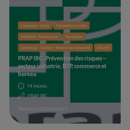
Commerce - Vente
Formations courtes
Hôtellerie - Restauration
Numérique
Secrétariat - Gestion - Ressources Humaines
Sécurité
PRAP IBC : Prévention des risques –
secteur industrie, BTP, commerce et
bureau
14 heures
PRAP IBC
Découvrir cette formation