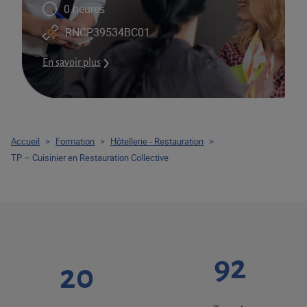
0 heures
RNCP39534BC01
En savoir plus
Accueil
>
Formation
>
Hôtellerie - Restauration
>
TP – Cuisinier en Restauration Collective
92
20