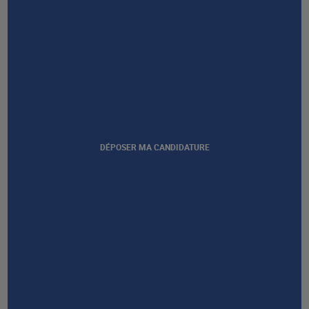
DÉPOSER MA CANDIDATURE
Afficher notre certification
GROUPE AFEC
PRESTATIONS