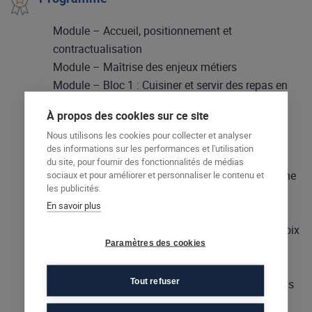
Module – Accueil, positionnement et
contractualisation
Module – Maîtrise des enjeux métiers
Module – Bloc 1 : Cuisiner et servir des repas en
restauration collective – 266h
À propos des cookies sur ce site
– Cuisiner au poste entrées et desserts
Nous utilisons les cookies pour collecter et analyser
– Cuisiner au poste plats chauds
des informations sur les performances et l'utilisation
– Servir les préparations culinaires
du site, pour fournir des fonctionnalités de médias
Module – Bloc 2 : Participer à l’organisation d’une
sociaux et pour améliorer et personnaliser le contenu et
les publicités.
cuisine collective
En savoir plus
– Mettre en oeuvre le plan de maitrise sanitaire
– Contribuer à l’élaboration des menus et au choix
Paramètres des cookies
des produits
– Réceptionner et stocker les produits
Tout refuser
– Nettoyer et entretenir les locaux et les matériels
Module – Hygiène en restauration