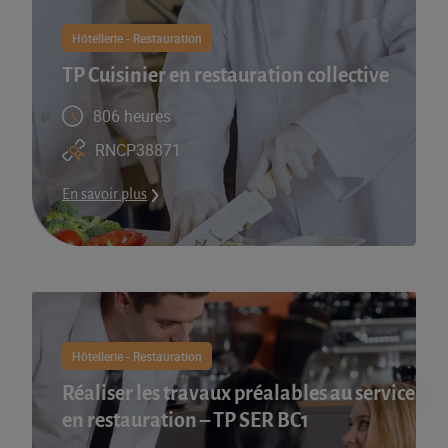
Hôtellerie - Restauration
TP Cuisinier en restauration collective
806 heures
RNCP38871
En savoir plus
Hôtellerie - Restauration
Réaliser les travaux préalables au service
en restauration – TP SER BC1