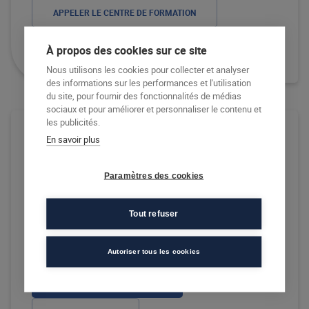
APPELER LE CENTRE DE FORMATION
RECEVOIR LA DOCUMENTATION
À propos des cookies sur ce site
Nous utilisons les cookies pour collecter et analyser
des informations sur les performances et l'utilisation
du site, pour fournir des fonctionnalités de médias
sociaux et pour améliorer et personnaliser le contenu et
les publicités.
En savoir plus
Centre afec Maisons-Laffitte
Formation continue
Paramètres des cookies
Afficher les dates de la formation
Tout refuser
Pour avoir les dates précises d'un CCP / module,
contactez votre centre de formation
Autoriser tous les cookies
DÉPOSER MA CANDIDATURE