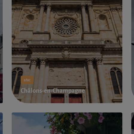
afec
Châlons-en-Champagne