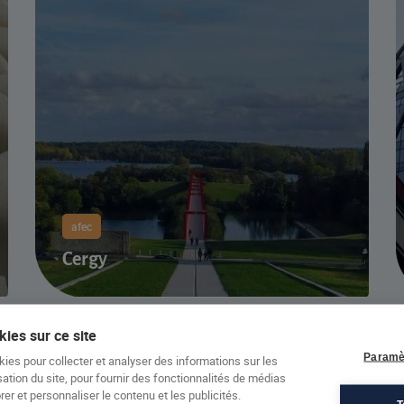
afec
Cergy
ies sur ce site
Paramè
kies pour collecter et analyser des informations sur les
sation du site, pour fournir des fonctionnalités de médias
er et personnaliser le contenu et les publicités.