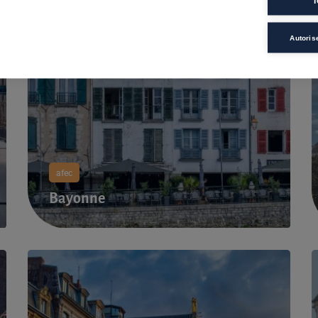
T
Autoris
afec
Bayonne