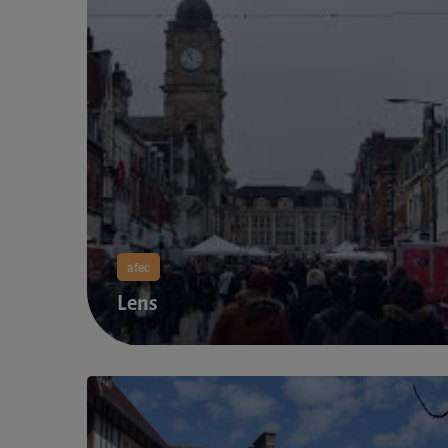
afec
Lens