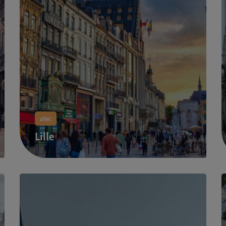
afec
Lille