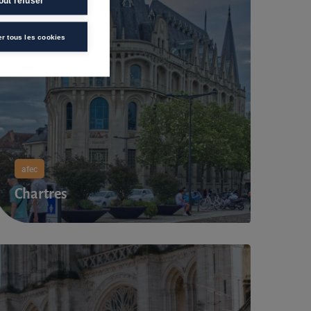
out refuser
er tous les cookies
afec
Chartres