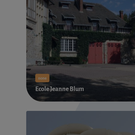
none
Ecole Jeanne Blum