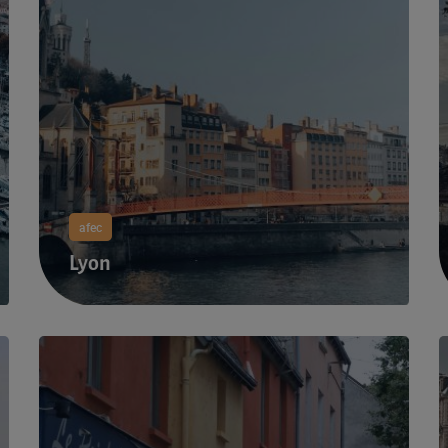
afec
Lyon