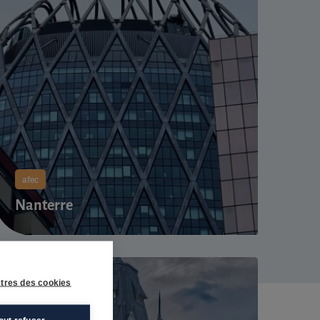
afec
Nanterre
tres des cookies