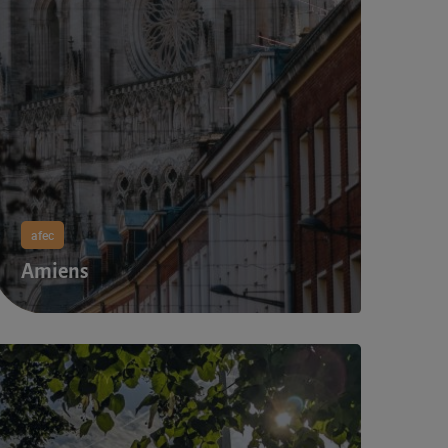
afec
Amiens