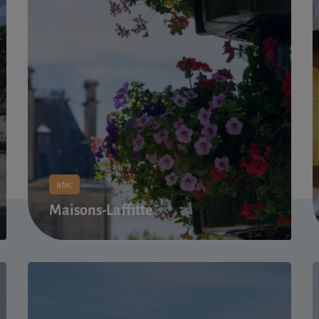
afec
Maisons-Laffitte