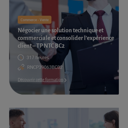
Commerce - Vente
Négocier une solution technique et
commerciale et consolider l’expérience
client – TP NTC BC2
317 heures
RNCP39063BC02
Découvrir cette formation