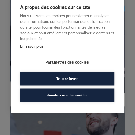
À propos des cookies sur ce site
Nous utilisons les cookies pour collecter et analyser
des informations sur les performances et l'utilisation
Commerce - Vente
du site, pour fournir des fonctionnalités de médias
Élaborer une stratégie de prospection et
sociaux et pour améliorer et personnaliser le contenu et
les publicités.
la mettre en œuvre – TP NTC BC1
En savoir plus
317 heures
Paramètres des cookies
RNCP39063BC01
Découvrir cette formation
Tout refuser
Autoriser tous les cookies